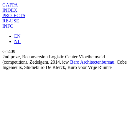
GAFPA
INDEX
PROJECTS
RE-USE
INFO
EN
NL
G1409
2nd prize, Reconversion Logistic Center Vloethemveld
(competition),
Zedelgem
,
2014
, icw
Baro Architectenbureau
, Cobe
Ingenieurs, Studieburo De Klerck, Buro voor Vrije Ruimte